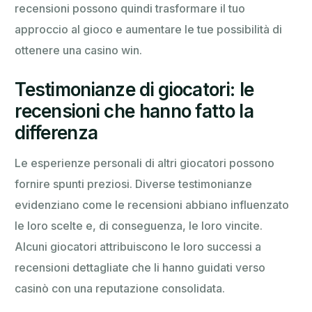
recensioni possono quindi trasformare il tuo
approccio al gioco e aumentare le tue possibilità di
ottenere una casino win.
Testimonianze di giocatori: le
recensioni che hanno fatto la
differenza
Le esperienze personali di altri giocatori possono
fornire spunti preziosi. Diverse testimonianze
evidenziano come le recensioni abbiano influenzato
le loro scelte e, di conseguenza, le loro vincite.
Alcuni giocatori attribuiscono le loro successi a
recensioni dettagliate che li hanno guidati verso
casinò con una reputazione consolidata.