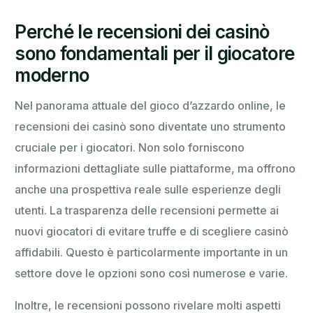
Perché le recensioni dei casinò
sono fondamentali per il giocatore
moderno
Nel panorama attuale del gioco d’azzardo online, le
recensioni dei casinò sono diventate uno strumento
cruciale per i giocatori. Non solo forniscono
informazioni dettagliate sulle piattaforme, ma offrono
anche una prospettiva reale sulle esperienze degli
utenti. La trasparenza delle recensioni permette ai
nuovi giocatori di evitare truffe e di scegliere casinò
affidabili. Questo è particolarmente importante in un
settore dove le opzioni sono così numerose e varie.
Inoltre, le recensioni possono rivelare molti aspetti