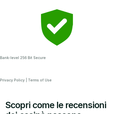
Bank-level 256 Bit Secure
Privacy Policy | Terms of Use
Scopri come le recensioni