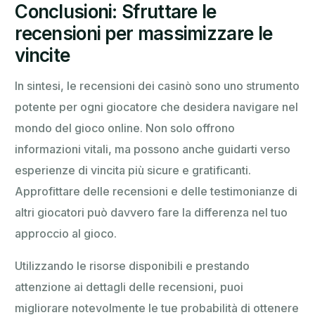
Conclusioni: Sfruttare le
recensioni per massimizzare le
vincite
In sintesi, le recensioni dei casinò sono uno strumento
potente per ogni giocatore che desidera navigare nel
mondo del gioco online. Non solo offrono
informazioni vitali, ma possono anche guidarti verso
esperienze di vincita più sicure e gratificanti.
Approfittare delle recensioni e delle testimonianze di
altri giocatori può davvero fare la differenza nel tuo
approccio al gioco.
Utilizzando le risorse disponibili e prestando
attenzione ai dettagli delle recensioni, puoi
migliorare notevolmente le tue probabilità di ottenere