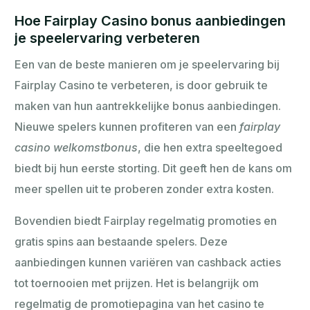
Hoe Fairplay Casino bonus aanbiedingen
je speelervaring verbeteren
Een van de beste manieren om je speelervaring bij
Fairplay Casino te verbeteren, is door gebruik te
maken van hun aantrekkelijke bonus aanbiedingen.
Nieuwe spelers kunnen profiteren van een
fairplay
casino welkomstbonus
, die hen extra speeltegoed
biedt bij hun eerste storting. Dit geeft hen de kans om
meer spellen uit te proberen zonder extra kosten.
Bovendien biedt Fairplay regelmatig promoties en
gratis spins aan bestaande spelers. Deze
aanbiedingen kunnen variëren van cashback acties
tot toernooien met prijzen. Het is belangrijk om
regelmatig de promotiepagina van het casino te