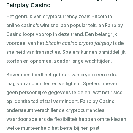
Fairplay Casino
Het gebruik van cryptocurrency zoals Bitcoin in
online casino’s wint snel aan populariteit, en Fairplay
Casino loopt voorop in deze trend. Een belangrijk
voordeel van het
bitcoin casino crypto fairplay
is de
snelheid van transacties. Spelers kunnen onmiddellijk
storten en opnemen, zonder lange wachttijden.
Bovendien biedt het gebruik van crypto een extra
laag van anonimiteit en veiligheid. Spelers hoeven
geen persoonlijke gegevens te delen, wat het risico
op identiteitsdiefstal vermindert. Fairplay Casino
ondersteunt verschillende cryptocurrencies,
waardoor spelers de flexibiliteit hebben om te kiezen
welke munteenheid het beste bij hen past.