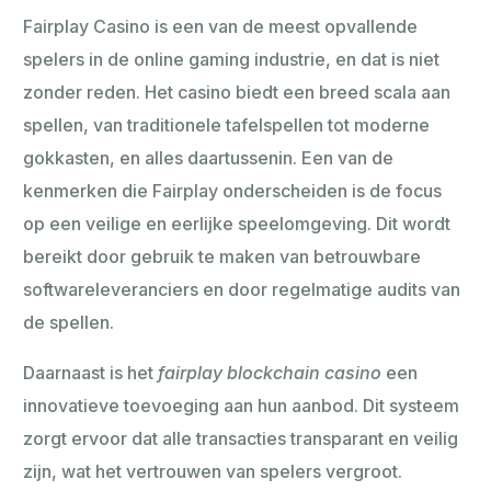
Fairplay Casino is een van de meest opvallende
spelers in de online gaming industrie, en dat is niet
zonder reden. Het casino biedt een breed scala aan
spellen, van traditionele tafelspellen tot moderne
gokkasten, en alles daartussenin. Een van de
kenmerken die Fairplay onderscheiden is de focus
op een veilige en eerlijke speelomgeving. Dit wordt
bereikt door gebruik te maken van betrouwbare
softwareleveranciers en door regelmatige audits van
de spellen.
Daarnaast is het
fairplay blockchain casino
een
innovatieve toevoeging aan hun aanbod. Dit systeem
zorgt ervoor dat alle transacties transparant en veilig
zijn, wat het vertrouwen van spelers vergroot.