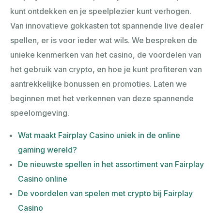
kunt ontdekken en je speelplezier kunt verhogen.
Van innovatieve gokkasten tot spannende live dealer
spellen, er is voor ieder wat wils. We bespreken de
unieke kenmerken van het casino, de voordelen van
het gebruik van crypto, en hoe je kunt profiteren van
aantrekkelijke bonussen en promoties. Laten we
beginnen met het verkennen van deze spannende
speelomgeving.
Wat maakt Fairplay Casino uniek in de online
gaming wereld?
De nieuwste spellen in het assortiment van Fairplay
Casino online
De voordelen van spelen met crypto bij Fairplay
Casino